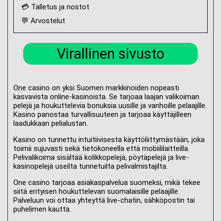
💳 Talletus ja nostot
💬 Arvostelut
Virallinen sivusto
One casino on yksi Suomen markkinoiden nopeasti
kasvavista online-kasinoista. Se tarjoaa laajan valikoiman
pelejä ja houkuttelevia bonuksia uusille ja vanhoille pelaajille.
Kasino panostaa turvallisuuteen ja tarjoaa käyttäjilleen
laadukkaan pelialustan.
Kasino on tunnettu intuitiivisesta käyttöliittymästään, joka
toimii sujuvasti sekä tietokoneella että mobiililaitteilla.
Pelivalikoima sisältää kolikkopelejä, pöytäpelejä ja live-
kasinopelejä useilta tunnetuilta pelivalmistajilta.
One casino tarjoaa asiakaspalvelua suomeksi, mikä tekee
siitä erityisen houkuttelevan suomalaisille pelaajille.
Palveluun voi ottaa yhteyttä live-chatin, sähköpostin tai
puhelimen kautta.