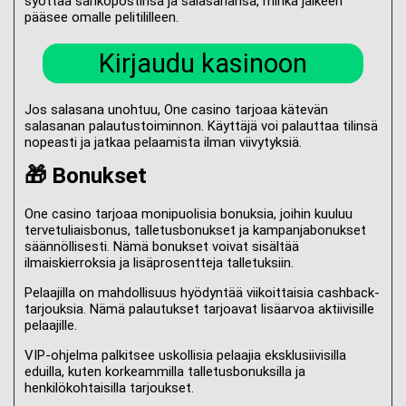
syöttää sähköpostinsa ja salasanansa, minkä jälkeen
pääsee omalle pelitililleen.
Kirjaudu kasinoon
Jos salasana unohtuu, One casino tarjoaa kätevän
salasanan palautustoiminnon. Käyttäjä voi palauttaa tilinsä
nopeasti ja jatkaa pelaamista ilman viivytyksiä.
🎁 Bonukset
One casino tarjoaa monipuolisia bonuksia, joihin kuuluu
tervetuliaisbonus, talletusbonukset ja kampanjabonukset
säännöllisesti. Nämä bonukset voivat sisältää
ilmaiskierroksia ja lisäprosentteja talletuksiin.
Pelaajilla on mahdollisuus hyödyntää viikoittaisia cashback-
tarjouksia. Nämä palautukset tarjoavat lisäarvoa aktiivisille
pelaajille.
VIP-ohjelma palkitsee uskollisia pelaajia eksklusiivisilla
eduilla, kuten korkeammilla talletusbonuksilla ja
henkilökohtaisilla tarjoukset.