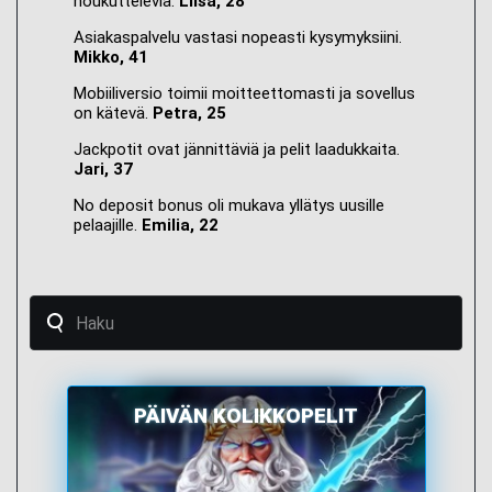
houkuttelevia.
Liisa, 28
Asiakaspalvelu vastasi nopeasti kysymyksiini.
Mikko, 41
Mobiiliversio toimii moitteettomasti ja sovellus
on kätevä.
Petra, 25
Jackpotit ovat jännittäviä ja pelit laadukkaita.
Jari, 37
No deposit bonus oli mukava yllätys uusille
pelaajille.
Emilia, 22
Search
for:
'
PÄIVÄN KOLIKKOPELIT