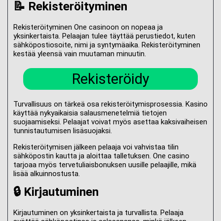
📝 Rekisteröityminen
Rekisteröityminen One casinoon on nopeaa ja
yksinkertaista. Pelaajan tulee täyttää perustiedot, kuten
sähköpostiosoite, nimi ja syntymäaika. Rekisteröityminen
kestää yleensä vain muutaman minuutin.
Rekisteröidy
Turvallisuus on tärkeä osa rekisteröitymisprosessia. Kasino
käyttää nykyaikaisia salausmenetelmiä tietojen
suojaamiseksi. Pelaajat voivat myös asettaa kaksivaiheisen
tunnistautumisen lisäsuojaksi.
Rekisteröitymisen jälkeen pelaaja voi vahvistaa tilin
sähköpostin kautta ja aloittaa talletuksen. One casino
tarjoaa myös tervetuliaisbonuksen uusille pelaajille, mikä
lisää alkuinnostusta.
🔒 Kirjautuminen
Kirjautuminen on yksinkertaista ja turvallista. Pelaaja